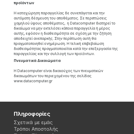
προϊόντων
Η καταχώρηση παραγγελίας δε συνεπάγεται και την
αυτόματη δέσμευση του αποθέματος. Σε περιπτώσεις
χαμηλού ύψους αποθέματος, η Datacomputer διατηρεί το
δικαίωμα να μην εκτελέσει κάποια παραγγελία ή μέρος
αυτής, εφόσον η διαθεσιμότητα σε σχέση με την ζήτηση
αποδειχτεί ανεπαρκής. Στην περίπτωση αυτή θα
πραγματοποιηθεί ενημέρωση. Η τελική επιβεβαίωση
διαθεσιμότητας πραγματοποιείται κατά την επεξεργασία της
παραγγελίας και την συλλογή των προϊόντων.
Πνευματικά Δικαιώματα
Η Datacomputer είναι δικαιούχος των πνευματικών
δικαιωμάτων του περιεχομένου της σελίδας
www.datacomputer.gr
Πληροφορίες
Σχετικά με εμάς
Τρόποι Αποστολής