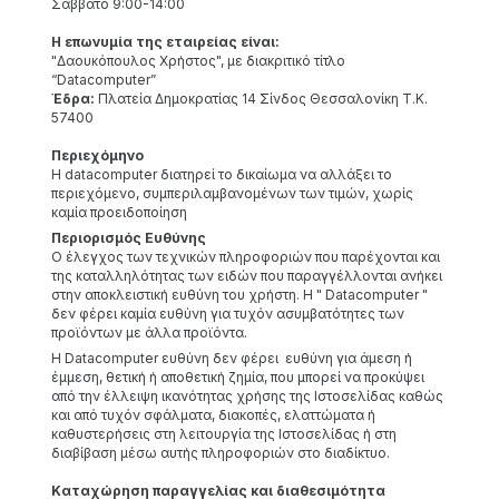
Σάββατο 9:00-14:00
Η επωνυμία της εταιρείας είναι:
"Δαουκόπουλος Χρήστος", με διακριτικό τίτλο
“Datacomputer”
Έδρα:
Πλατεία Δημοκρατίας 14 Σίνδος Θεσσαλονίκη Τ.Κ.
57400
Περιεχόμηνο
Η datacomputer διατηρεί το δικαίωμα να αλλάξει το
περιεχόμενο, συμπεριλαμβανομένων των τιμών, χωρίς
καμία προειδοποίηση
Περιορισμός Ευθύνης
Ο έλεγχος των τεχνικών πληροφοριών που παρέχονται και
της καταλληλότητας των ειδών που παραγγέλλονται ανήκει
στην αποκλειστική ευθύνη του χρήστη. Η " Datacomputer "
δεν φέρει καμία ευθύνη για τυχόν ασυμβατότητες των
προϊόντων με άλλα προϊόντα.
Η Datacomputer ευθύνη δεν φέρει ευθύνη για άμεση ή
έμμεση, θετική ή αποθετική ζημία, που μπορεί να προκύψει
από την έλλειψη ικανότητας χρήσης της Ιστοσελίδας καθώς
και από τυχόν σφάλματα, διακοπές, ελαττώματα ή
καθυστερήσεις στη λειτουργία της Ιστοσελίδας ή στη
διαβίβαση μέσω αυτής πληροφοριών στο διαδίκτυο.
Καταχώρηση παραγγελίας και διαθεσιμότητα